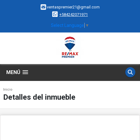
ventaspremier21@gmail.com
+584242071971
Select Language
▼
MENÚ
Inicio
Detalles del inmueble