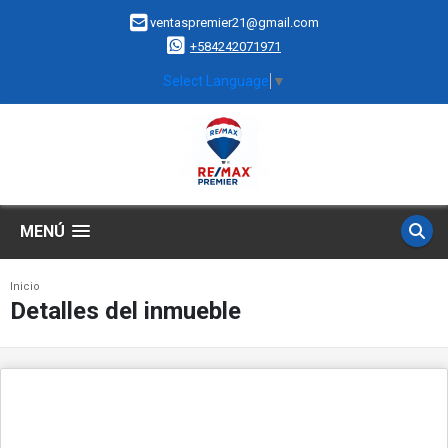
ventaspremier21@gmail.com
+584242071971
Select Language
▼
MENÚ
Inicio
Detalles del inmueble