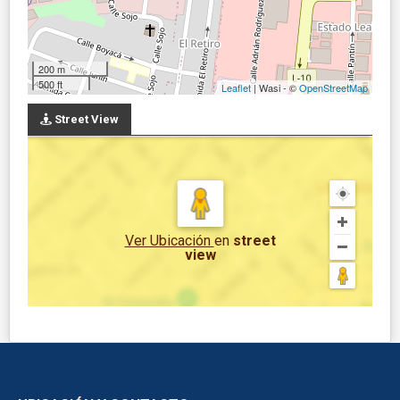
200 m
500 ft
Leaflet
| Wasi - ©
OpenStreetMap
Street View
Ver Ubicación
en
street
view