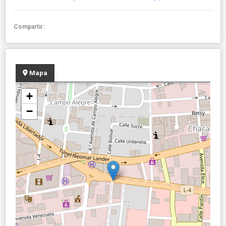
Compartir:
Mapa
+
−