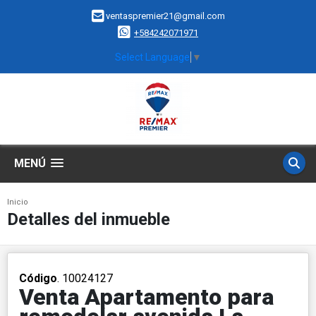
ventaspremier21@gmail.com
+584242071971
Select Language
▼
MENÚ
Inicio
Detalles del inmueble
Código
. 10024127
Venta Apartamento para