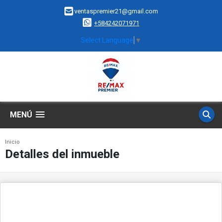
ventaspremier21@gmail.com
+584242071971
Select Language
▼
MENÚ
Inicio
Detalles del inmueble