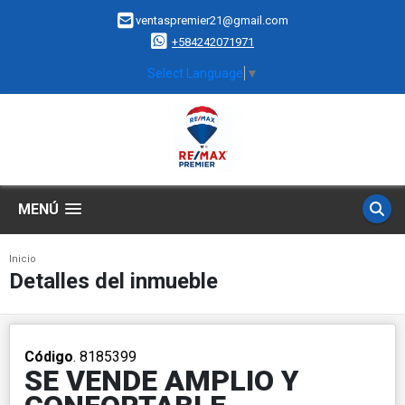
ventaspremier21@gmail.com
+584242071971
Select Language
▼
MENÚ
Inicio
Detalles del inmueble
Código
. 8185399
SE VENDE AMPLIO Y