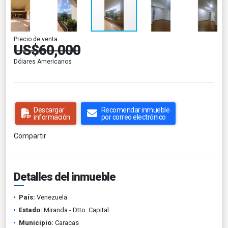
Precio de venta
US$60,000
Dólares Americanos
Descargar
Recomendar inmueble
información
por correo electrónico
Compartir
Detalles del inmueble
País:
Venezuela
Estado:
Miranda - Dtto. Capital
Municipio:
Caracas