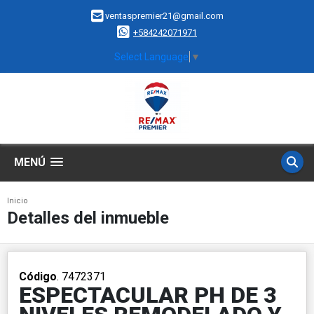
ventaspremier21@gmail.com
+584242071971
Select Language
▼
MENÚ
Inicio
Detalles del inmueble
Código
. 7472371
ESPECTACULAR PH DE 3