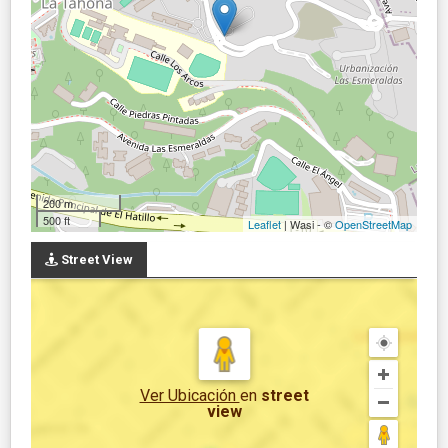
200 m
500 ft
Leaflet
| Wasi - ©
OpenStreetMap
Street View
Ver Ubicación
en
street
view