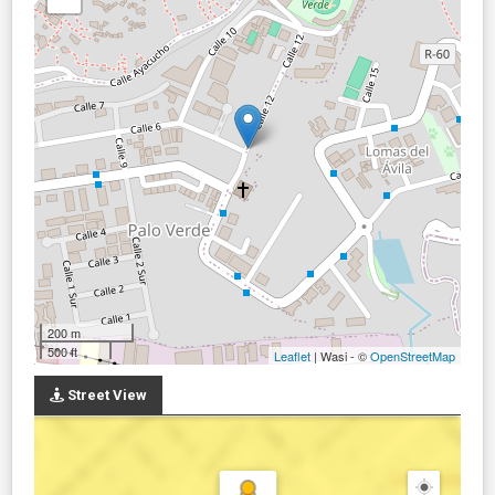
200 m
500 ft
Leaflet
| Wasi - ©
OpenStreetMap
Street View