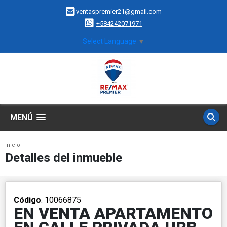
ventaspremier21@gmail.com
+584242071971
Select Language
▼
MENÚ
Inicio
Detalles del inmueble
Código
. 10066875
EN VENTA APARTAMENTO