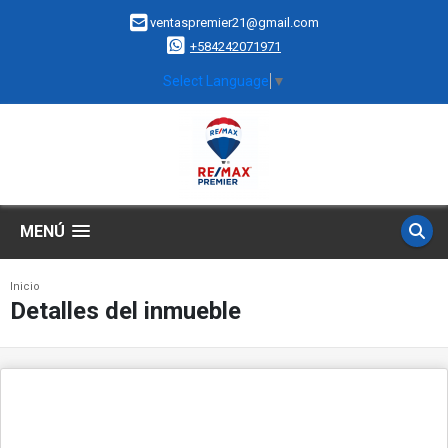
ventaspremier21@gmail.com
+584242071971
Select Language
▼
MENÚ
Inicio
Detalles del inmueble