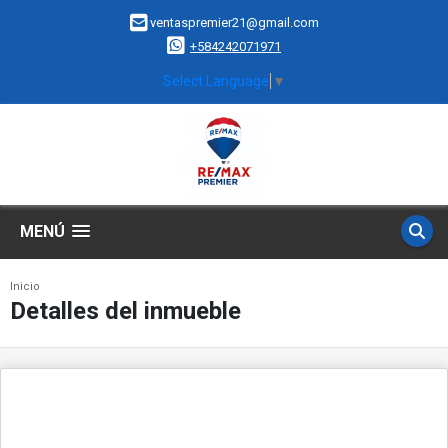
ventaspremier21@gmail.com
+584242071971
Select Language
▼
MENÚ
Inicio
Detalles del inmueble