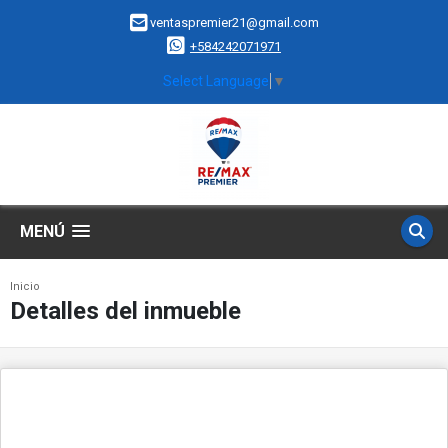
ventaspremier21@gmail.com
+584242071971
Select Language
▼
MENÚ
Inicio
Detalles del inmueble