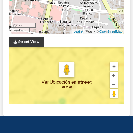
200 m
500 ft
Leaflet
| Wasi - ©
OpenStreetMap
Street View
Ver Ubicación
en
street
view