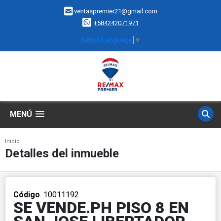
ventaspremier21@gmail.com
+584242071971
Select Language
▼
MENÚ
Inicio
Detalles del inmueble
Código
. 10011192
SE VENDE.PH PISO 8 EN