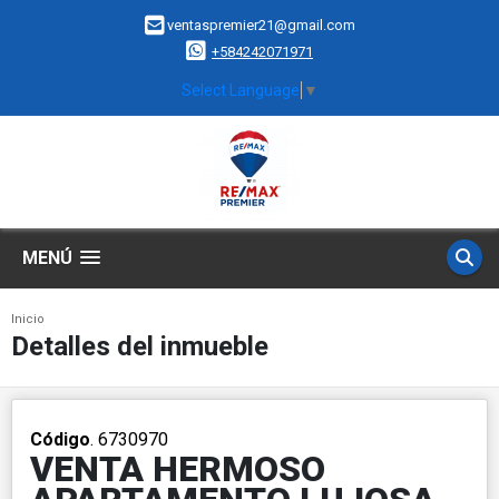
ventaspremier21@gmail.com
+584242071971
Select Language
▼
MENÚ
Inicio
Detalles del inmueble
Código
. 6730970
VENTA HERMOSO