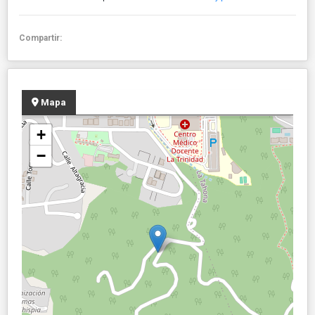
Compartir:
Mapa
+
−