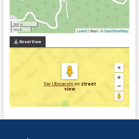
200 m
500 ft
Leaflet
| Wasi - ©
OpenStreetMap
Street View
Ver Ubicación
en
street
view