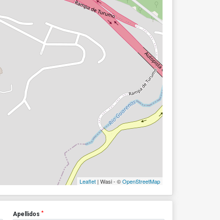
Leaflet
| Wasi - ©
OpenStreetMap
*
Apellidos