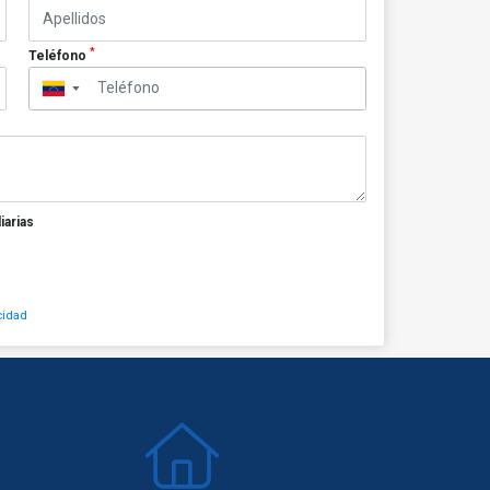
*
Teléfono
▼
iarias
cidad