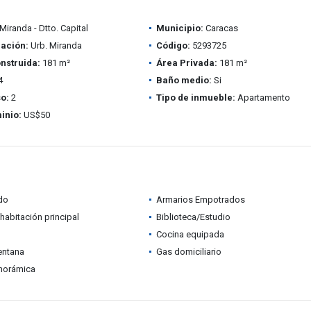
Miranda - Dtto. Capital
Municipio:
Caracas
ación:
Urb. Miranda
Código:
5293725
nstruida:
181 m²
Área Privada:
181 m²
4
Baño medio:
Si
so:
2
Tipo de inmueble:
Apartamento
inio:
US$50
do
Armarios Empotrados
habitación principal
Biblioteca/Estudio
Cocina equipada
entana
Gas domiciliario
anorámica