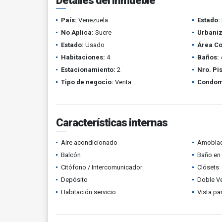
Detalles del inmueble
País:
Venezuela
Estado:
No Aplica:
Sucre
Urbaniz
Estado:
Usado
Área Co
Habitaciones:
4
Baños:
Estacionamiento:
2
Nro. Pi
Tipo de negocio:
Venta
Condom
Características internas
Aire acondicionado
Amobla
Balcón
Baño en 
Citófono / Intercomunicador
Clósets
Depósito
Doble V
Habitación servicio
Vista p