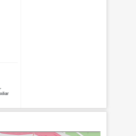
,
iliar