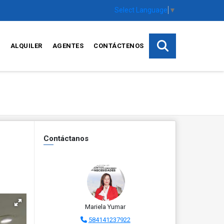
Select Language
▼
S
ALQUILER
AGENTES
CONTÁCTENOS
Contáctanos
Mariela Yumar
584141237922