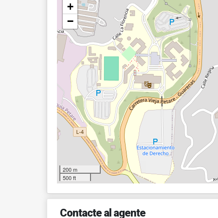
+
−
200 m
500 ft
Contacte al agente