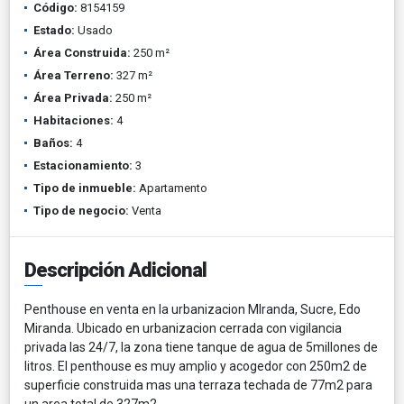
Código:
8154159
Estado:
Usado
Área Construida:
250 m²
Área Terreno:
327 m²
Área Privada:
250 m²
Habitaciones:
4
Baños:
4
Estacionamiento:
3
Tipo de inmueble:
Apartamento
Tipo de negocio:
Venta
Descripción Adicional
Penthouse en venta en la urbanizacion MIranda, Sucre, Edo
Miranda. Ubicado en urbanizacion cerrada con vigilancia
privada las 24/7, la zona tiene tanque de agua de 5millones de
litros. El penthouse es muy amplio y acogedor con 250m2 de
superficie construida mas una terraza techada de 77m2 para
un area total de 327m2.