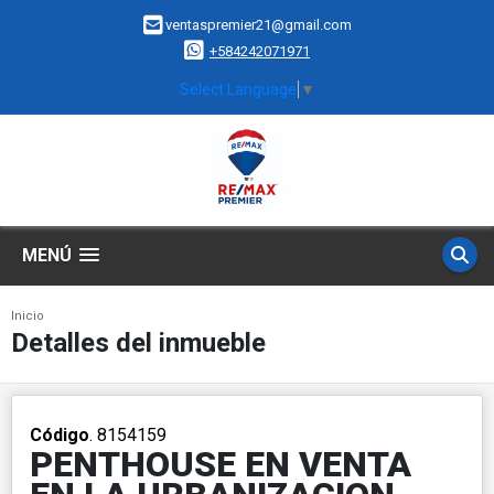
ventaspremier21@gmail.com
+584242071971
Select Language
▼
MENÚ
Inicio
Detalles del inmueble
Código
. 8154159
PENTHOUSE EN VENTA