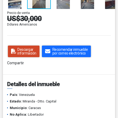
Precio de venta
US$30,000
Dólares Americanos
Descargar
Recomendar inmueble
información
por correo electrónico
Compartir
Detalles del inmueble
País:
Venezuela
Estado:
Miranda - Dtto. Capital
Municipio:
Caracas
No Aplica:
Libertador