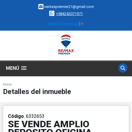
ventaspremier21@gmail.com
+584242071971
Select Language
▼
MENÚ
Inicio
Detalles del inmueble
Código
. 6332653
SE VENDE AMPLIO