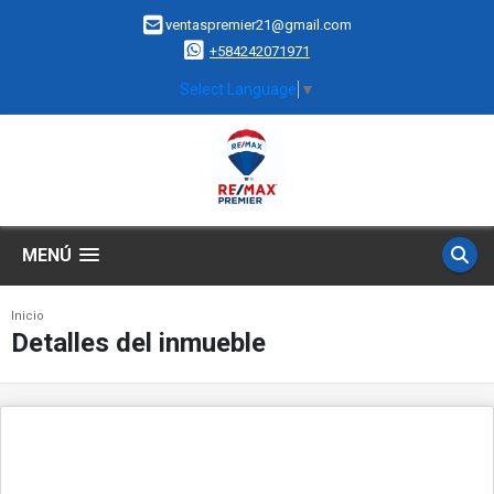
ventaspremier21@gmail.com
+584242071971
Select Language
▼
MENÚ
Inicio
Detalles del inmueble