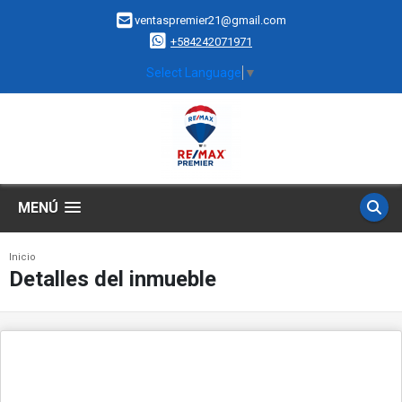
ventaspremier21@gmail.com
+584242071971
Select Language
▼
MENÚ
Inicio
Detalles del inmueble