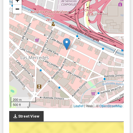
+
−
200 m
500 ft
Leaflet
| Wasi - ©
OpenStreetMap
Street View