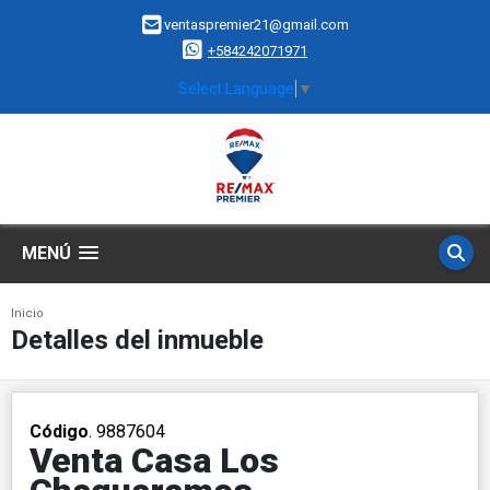
ventaspremier21@gmail.com
+584242071971
Select Language
▼
MENÚ
Inicio
Detalles del inmueble
Código
. 9887604
Venta Casa Los