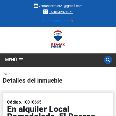
ventaspremier21@gmail.com
+584242071971
Select Language
▼
MENÚ
Inicio
Detalles del inmueble
Código
. 10018665
En alquiler Local