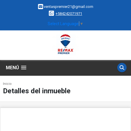
ventaspremier21@gmail.com
+584242071971
Select Language
▼
MENÚ
Inicio
Detalles del inmueble