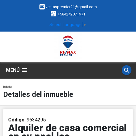
ventaspremier21@gmail.com
+584242071971
Select Language
▼
MENÚ
Inicio
Detalles del inmueble
Código
. 9634295
Alquiler de casa comercial