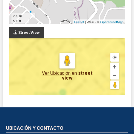
200 m
500 ft
Leaflet
| Wasi - ©
OpenStreetMap
Street View
Ver Ubicación
en
street
view
UBICACIÓN Y CONTACTO