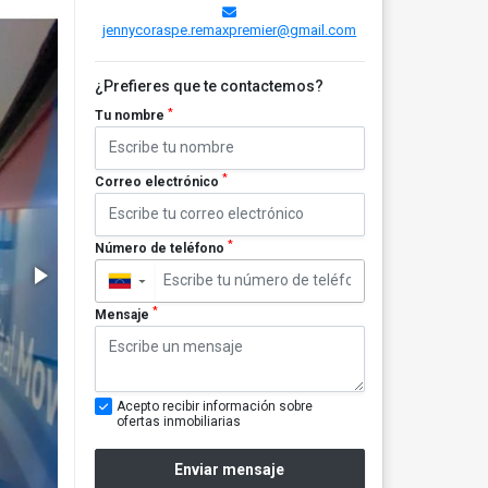
jennycoraspe.remaxpremier@gmail.com
¿Prefieres que te contactemos?
*
Tu nombre
*
Correo electrónico
*
Número de teléfono
▼
*
Mensaje
Acepto recibir información sobre
ofertas inmobiliarias
Enviar mensaje