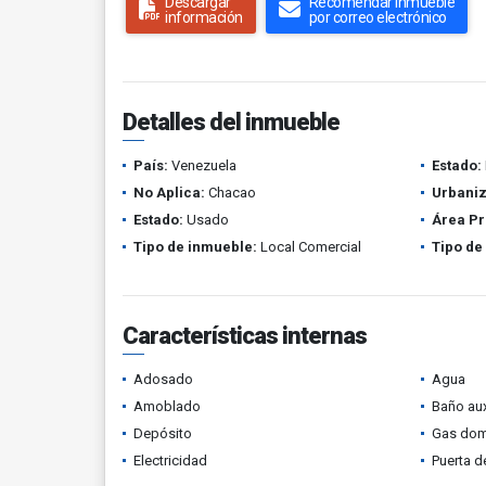
Descargar
Recomendar inmueble
información
por correo electrónico
Detalles del inmueble
País:
Venezuela
Estado:
No Aplica:
Chacao
Urbaniz
Estado:
Usado
Área Pr
Tipo de inmueble:
Local Comercial
Tipo de
Características internas
Adosado
Agua
Amoblado
Baño aux
Depósito
Gas domi
Electricidad
Puerta d