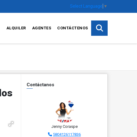
Select Language
▼
S
ALQUILER
AGENTES
CONTÁCTENOS
Contáctanos
los
Jenny Coraspe
5804126117836