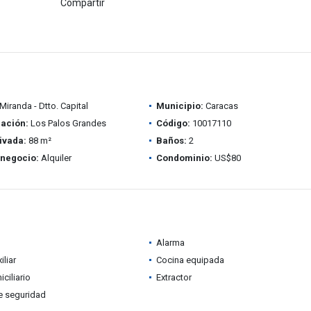
Compartir
Miranda - Dtto. Capital
Municipio:
Caracas
ación:
Los Palos Grandes
Código:
10017110
ivada:
88 m²
Baños:
2
 negocio:
Alquiler
Condominio:
US$80
Alarma
iliar
Cocina equipada
ciliario
Extractor
e seguridad