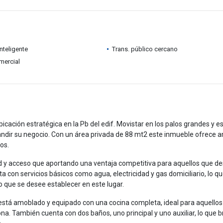
Inteligente
Trans. público cercano
mercial
icación estratégica en la Pb del edif. Movistar en los palos grandes y e
ir su negocio. Con un área privada de 88 mt2 este inmueble ofrece a
os.
ad y acceso que aportando una ventaja competitiva para aquellos que d
con servicios básicos como agua, electricidad y gas domiciliario, lo q
io que se desee establecer en este lugar.
 está amoblado y equipado con una cocina completa, ideal para aquello
na. También cuenta con dos baños, uno principal y uno auxiliar, lo que b