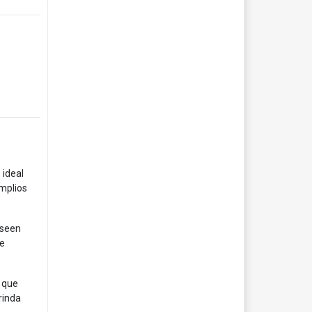
s
ideal
mplios
eseen
ue
s que
rinda