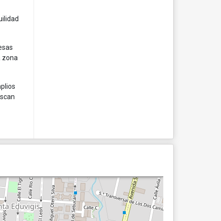
uilidad
resas
a zona
plios
uscan