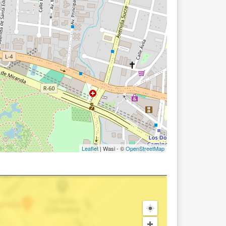
Leaflet
| Wasi - ©
OpenStreetMap