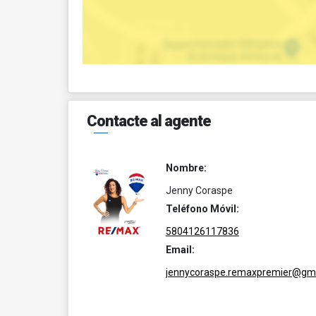
Contacte al agente
Nombre:
Jenny Coraspe
Teléfono Móvil:
5804126117836
Email:
jennycoraspe.remaxpremier@gm