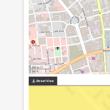
200 m
500 ft
Street View