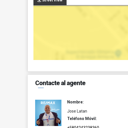
Street View
Contacte al agente
Nombre:
Jose Latan
Teléfono Móvil:
+5804243238360