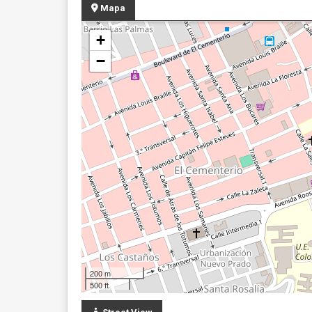
Mapa
+
−
200 m
500 ft