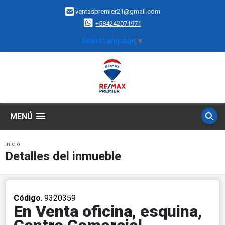
ventaspremier21@gmail.com
+584242071971
Select Language
▼
MENÚ
Inicio
Detalles del inmueble
Código
. 9320359
En Venta oficina, esquina,