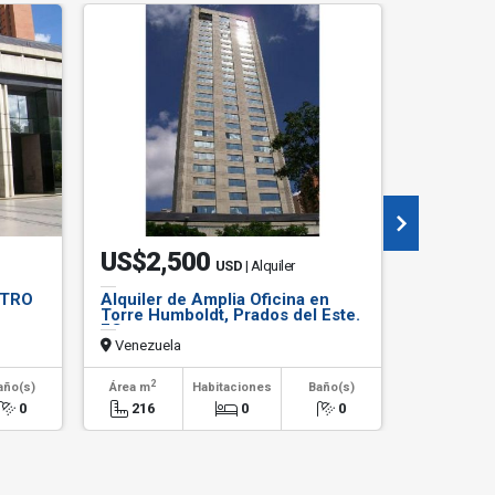
US$2,500
US$9
USD
| Alquiler
NTRO
Alquiler de Amplia Oficina en
Alquilo 
Torre Humboldt, Prados del Este.
2 habitac
EC
Chuao M
Venezuela
Venezuel
2
2
año(s)
Área m
Habitaciones
Baño(s)
Área m
0
216
0
0
90