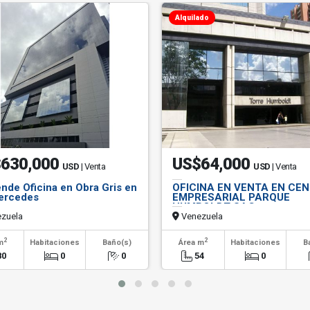
Alquilado
630,000
US$64,000
USD
| Venta
USD
| Venta
nde Oficina en Obra Gris en
OFICINA EN VENTA EN CE
ercedes
EMPRESARIAL PARQUE
HUMBOLDT SAC
zuela
Venezuela
2
2
m
Habitaciones
Baño(s)
Área m
Habitaciones
B
80
0
0
54
0