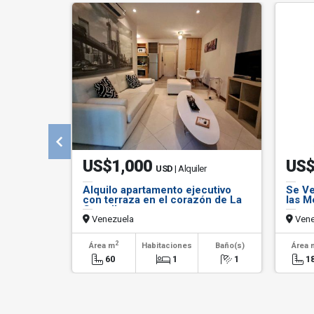
US$1,000
US$
USD
| Alquiler
Alquilo apartamento ejecutivo
Se Ve
con terraza en el corazón de La
las M
Castella
Venezuela
Vene
2
Área m
Habitaciones
Baño(s)
Área 
60
1
1
1