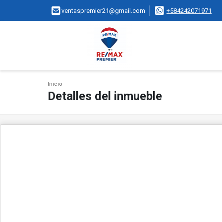
ventaspremier21@gmail.com
+584242071971
Inicio
Detalles del inmueble