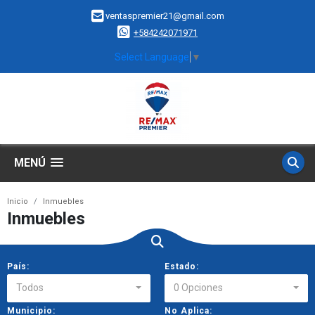
ventaspremier21@gmail.com
+584242071971
Select Language
▼
MENÚ
Inicio
Inmuebles
Inmuebles
País:
Estado:
Todos
0 Opciones
Municipio:
No Aplica: