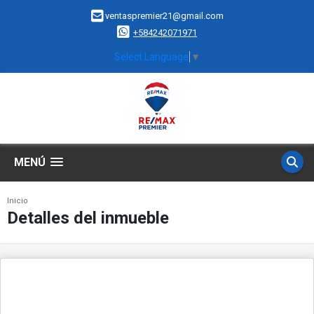
ventaspremier21@gmail.com
+584242071971
Select Language
▼
MENÚ
Inicio
Detalles del inmueble