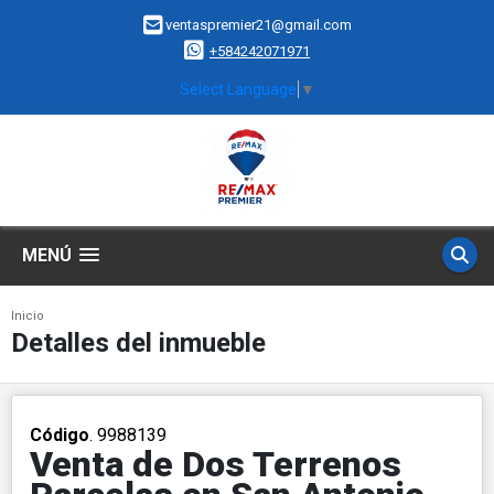
ventaspremier21@gmail.com
+584242071971
Select Language
▼
MENÚ
Inicio
Detalles del inmueble
Código
. 9988139
Venta de Dos Terrenos