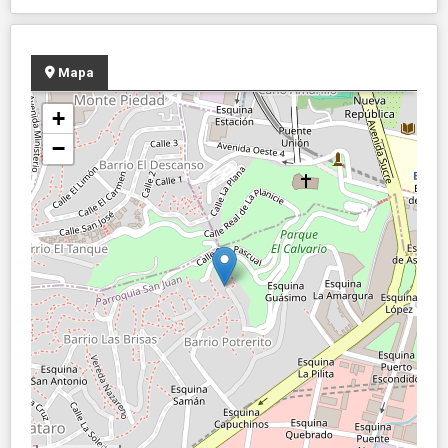
Mapa
+
−