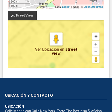
200 m
500 ft
Leaflet
| Wasi - ©
OpenStreetMap
Street View
Ver Ubicación
en
street
view
UBICACIÓN Y CONTACTO
UBICACIÓN
Calle Madrid con Calle New York, Torre The Box, piso 5, oficina