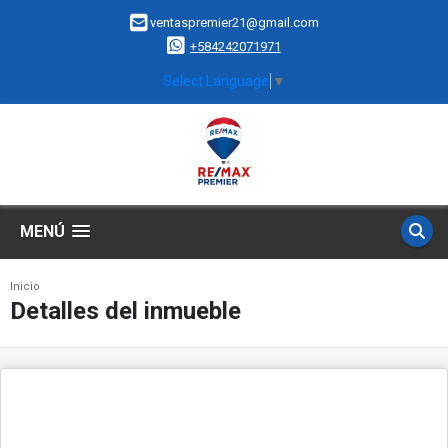
ventaspremier21@gmail.com
+584242071971
Select Language
▼
MENÚ
Inicio
Detalles del inmueble