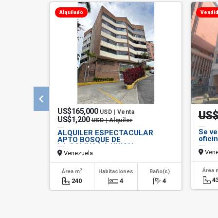
Alquilado
Vendi
US$165,000
USD | Venta
US$
US$1,200
USD | Alquiler
Se ve
ALQUILER ESPECTACULAR
ofici
APTO BOSQUE DE
LA.COLINA.LA.UNION
Vene
EL.HATILLO JP
Venezuela
2
Área 
Área m
Habitaciones
Baño(s)
4
240
4
4