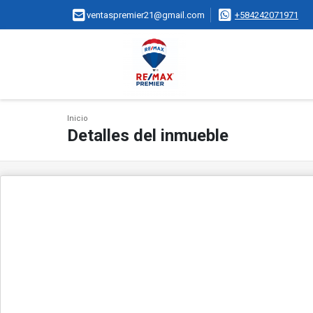
ventaspremier21@gmail.com
+584242071971
Inicio
Detalles del inmueble