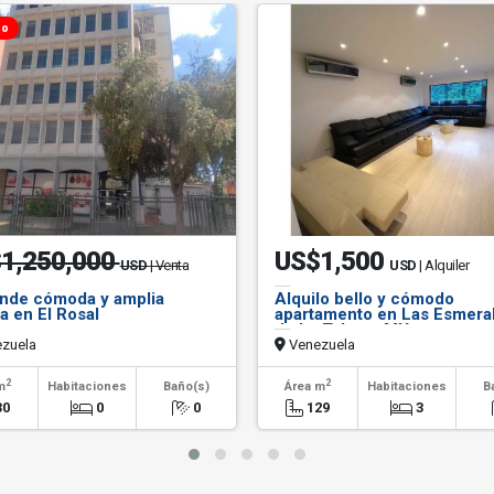
do
1,250,000
US$1,500
USD
| Venta
USD
| Alquiler
nde cómoda y amplia
Alquilo bello y cómodo
na en El Rosal
apartamento en Las Esmera
de La Tahona MY
zuela
Venezuela
2
2
m
Habitaciones
Baño(s)
Área m
Habitaciones
B
30
0
0
129
3