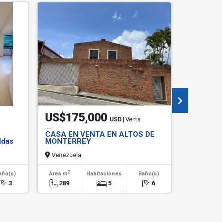
US$175,000
US$1,
USD
| Venta
CASA EN VENTA EN ALTOS DE
Alquiler 
ldas
MONTERREY
Urbaniza
Venezuela
Venezuel
2
2
año(s)
Área m
Habitaciones
Baño(s)
Área m
3
289
5
6
150