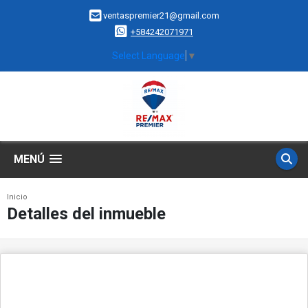
ventaspremier21@gmail.com
+584242071971
Select Language
▼
MENÚ
Inicio
Detalles del inmueble